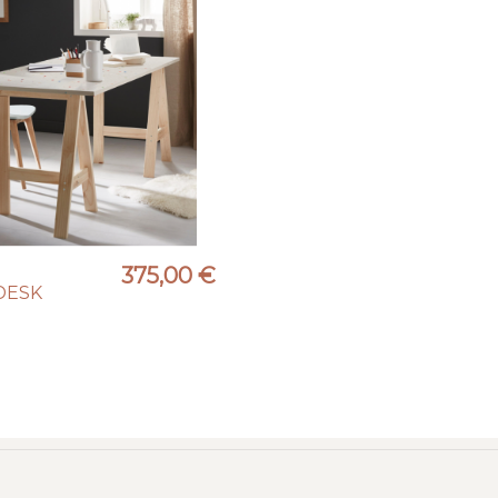
375,00 €
DESK