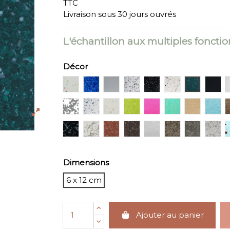
TTC
Livraison sous 30 jours ouvrés
L'échantillon aux multiples fonctio
Décor
#PS1601 WHITE LOLLIPOP
#PS1801 SAPPHIRE TERRAZZO
#PS1102 PURE GREY
#PS1201 TIMELESS DUO
#PS1202 REVERSE 
#PS1901 TER
#PS1706
#PS
PATTERN N° 3
#PS1802 TIMELESS DUO BLUE
#PS1507 VICTORIOUS
#PS1306 TRANSLUCENT
#PS1304 TRANSCL
#PS1303 TRA
#PS1312
#PS
#PS2401 SEA FOAM DARK
#PS2404 SEA FOAM GREY
#PS2121 TRANSLUCENT GLIT
#PS2114 ESPRESSO NOI
#PS2603 FROST
#PS1906 PEB
#PS2405
#PS
Dimensions
6 x 12 cm
Ajouter au panier