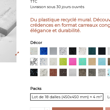
TTC
Livraison sous 30 jours ouvrés
Du plastique recyclé mural. Découvr
crédences en format carreaux conç
élégance et durabilité.
Décor
#PS1601 WHITE LOLLIPOP
#PS1801 SAPPHIRE TERRAZZO
#PS1102 PURE GREY
#PS1201 TIMELESS DUO
#PS1202 REVERSE 
#PS1901 TER
#PS1706
#PS
PATTERN N° 3
#PS1802 TIMELESS DUO BLUE
#PS1507 VICTORIOUS
#PS1306 TRANSLUCENT
#PS1304 TRANSCL
#PS1303 TRA
#PS1312
#PS
#PS2401 SEA FOAM DARK
#PS2404 SEA FOAM GREY
#PS2121 TRANSLUCENT GLIT
#PS2114 ESPRESSO NOI
#PS2603 FROST
#PS1906 PEB
#PS2405
#PS
Packs
Lot de 18 dalles (450x450 mm) ≈ 4 m²
L