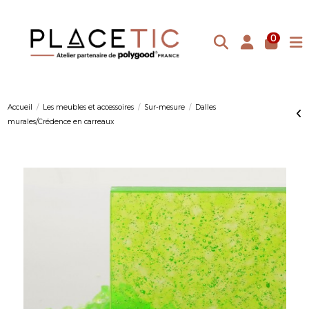
0
Accueil
Les meubles et accessoires
Sur-mesure
Dalles
murales/Crédence en carreaux